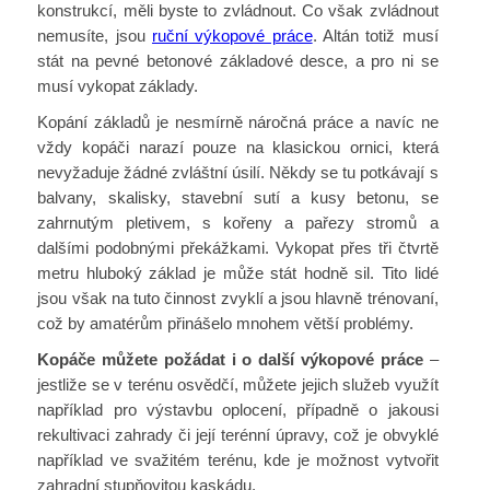
konstrukcí, měli byste to zvládnout. Co však zvládnout
nemusíte, jsou
ruční výkopové práce
. Altán totiž musí
stát na pevné betonové základové desce, a pro ni se
musí vykopat základy.
Kopání základů je nesmírně náročná práce a navíc ne
vždy kopáči narazí pouze na klasickou ornici, která
nevyžaduje žádné zvláštní úsilí. Někdy se tu potkávají s
balvany, skalisky, stavební sutí a kusy betonu, se
zahrnutým pletivem, s kořeny a pařezy stromů a
dalšími podobnými překážkami. Vykopat přes tři čtvrtě
metru hluboký základ je může stát hodně sil. Tito lidé
jsou však na tuto činnost zvyklí a jsou hlavně trénovaní,
což by amatérům přinášelo mnohem větší problémy.
Kopáče můžete požádat i o další výkopové práce
–
jestliže se v terénu osvědčí, můžete jejich služeb využít
například pro výstavbu oplocení, případně o jakousi
rekultivaci zahrady či její terénní úpravy, což je obvyklé
například ve svažitém terénu, kde je možnost vytvořit
zahradní stupňovitou kaskádu.