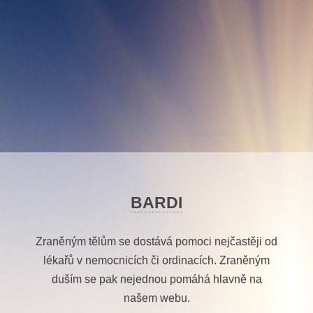
Skip
to
content
BARDI
Zraněným tělům se dostává pomoci nejčastěji od
lékařů v nemocnicích či ordinacích. Zraněným
duším se pak nejednou pomáhá hlavně na
našem webu.