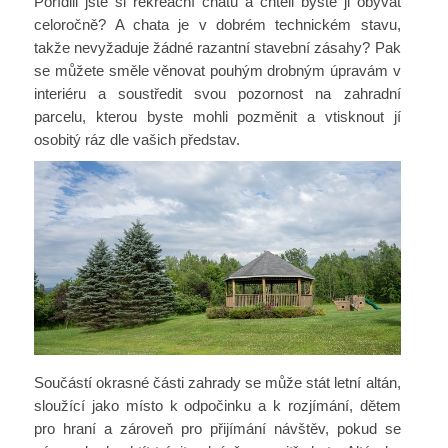
Pořídili jste si rekreační chatu a chtěli byste ji obývat
celoročně? A chata je v dobrém technickém stavu,
takže nevyžaduje žádné razantní stavební zásahy? Pak
se můžete směle věnovat pouhým drobným úpravám v
interiéru a soustředit svou pozornost na zahradní
parcelu, kterou byste mohli pozměnit a vtisknout jí
osobitý ráz dle vašich představ.
Součástí okrasné části zahrady se může stát letní altán,
sloužící jako místo k odpočinku a k rozjímání, dětem
pro hraní a zároveň pro přijímání návštěv, pokud se