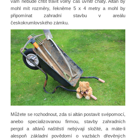
vám nebude chtít trávit volný čas uvnitř chaty. Altán by
mohl mít rozměry, řekněme 5 x 4 metry a mohl by
připomínat zahradní stavbu v areálu
českokrumlovského zámku.
Můžete se rozhodnout, zda si altán postavit svépomocí,
anebo specializovanou firmou, stavby zahradních
pergol a altánů naštěstí nebývají složité, a máte-li
alespoň základní povědomí o vazbách dřevěných