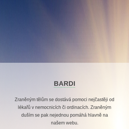
Skip
to
content
BARDI
Zraněným tělům se dostává pomoci nejčastěji od
lékařů v nemocnicích či ordinacích. Zraněným
duším se pak nejednou pomáhá hlavně na
našem webu.