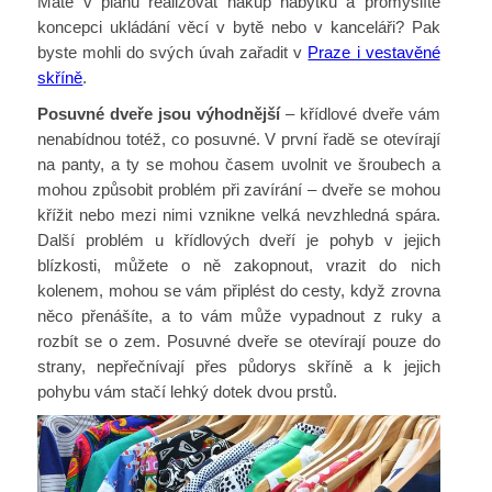
Máte v plánu realizovat nákup nábytku a promýšlíte
koncepci ukládání věcí v bytě nebo v kanceláři? Pak
byste mohli do svých úvah zařadit v
Praze i vestavěné
skříně
.
Posuvné dveře jsou výhodnější
– křídlové dveře vám
nenabídnou totéž, co posuvné. V první řadě se otevírají
na panty, a ty se mohou časem uvolnit ve šroubech a
mohou způsobit problém při zavírání – dveře se mohou
křížit nebo mezi nimi vznikne velká nevzhledná spára.
Další problém u křídlových dveří je pohyb v jejich
blízkosti, můžete o ně zakopnout, vrazit do nich
kolenem, mohou se vám připlést do cesty, když zrovna
něco přenášíte, a to vám může vypadnout z ruky a
rozbít se o zem. Posuvné dveře se otevírají pouze do
strany, nepřečnívají přes půdorys skříně a k jejich
pohybu vám stačí lehký dotek dvou prstů.