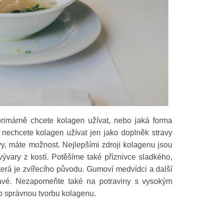
primárně chcete kolagen užívat, nebo jaká forma
nechcete kolagen užívat jen jako doplněk stravy
avy, máte možnost. Nejlepšími zdroji kolagenu jsou
vývary z kostí. Potěšíme také příznivce sladkého,
která je zvířecího původu. Gumoví medvídci a další
ravé.
Nezapomeňte také na potraviny s vysokým
o správnou tvorbu kolagenu.