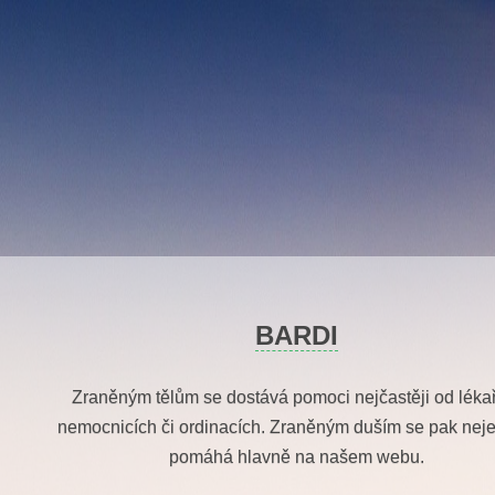
Skip
to
content
BARDI
Zraněným tělům se dostává pomoci nejčastěji od léka
nemocnicích či ordinacích. Zraněným duším se pak nej
pomáhá hlavně na našem webu.