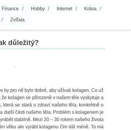
Finance
Hobby
Internet
Krása
Zvířata
ak důležitý?
e by pro ně bylo dobré, aby užívali kolagen. Co už
, že kolagen se přirozeně v našem těle vyskytuje a
a, která se stará o zdraví našeho těla, konkrétně o
 a další části našeho těla.
Problém s kolagenem je
 vyrábět stabilně. Mezi 20 – 30 rokem našeho života
ším věku ale vyrábí kolagenu čím dál méně. To má