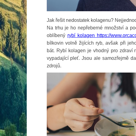
Jak řešit nedostatek kolagenu? Nejjednod
Na trhu je ho nepřeberné množství a poc
oblíbený
rybí kolagen https://www.orcaco
bílkovin volně žijících ryb, avšak při je
bát. Rybí kolagen je vhodný pro zdraví n
vypadající pleť.
Jsou ale samozřejmě dal
zdrojů.