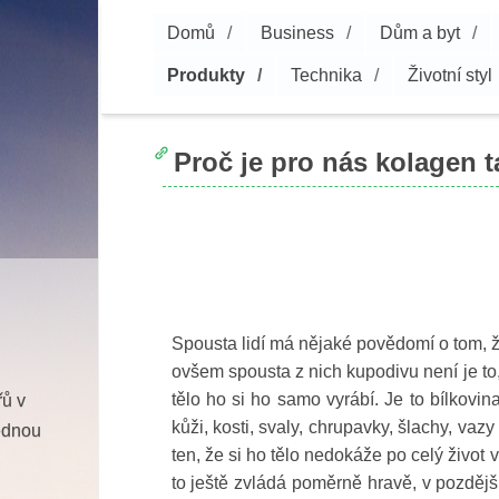
Domů
Business
Dům a byt
Produkty
Technika
Životní styl
Proč je pro nás kolagen t
Spousta lidí má nějaké povědomí o tom, ž
ovšem spousta z nich kupodivu není je to
tělo ho si ho samo vyrábí. Je to bílkovin
řů v
kůži, kosti, svaly, chrupavky, šlachy, vazy
ednou
ten, že si ho tělo nedokáže po celý život
to ještě zvládá poměrně hravě, v pozděj