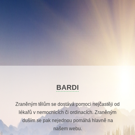
Skip
to
content
BARDI
Zraněným tělům se dostává pomoci nejčastěji od
lékařů v nemocnicích či ordinacích. Zraněným
duším se pak nejednou pomáhá hlavně na
našem webu.