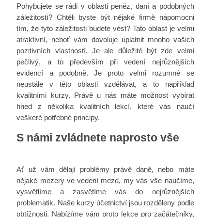
Pohybujete se rádi v oblasti peněz, daní a podobných
záležitostí? Chtěli byste být nějaké firmě nápomocni
tím, že tyto záležitosti budete vést? Tato oblast je velmi
atraktivní, neboť vám dovoluje uplatnit mnoho vašich
pozitivních vlastností. Je ale důležité být zde velmi
pečlivý, a to především při vedení nejrůznějších
evidencí a podobně. Je proto velmi rozumné se
neustále v této oblasti vzdělávat, a to například
kvalitními kurzy. Právě u nás máte možnost vybírat
hned z několika kvalitních lekcí, které vás naučí
veškeré potřebné principy.
S námi zvládnete naprosto vše
Ať už vám dělají problémy právě daně, nebo máte
nějaké mezery ve vedení mezd, my vás vše naučíme,
vysvětlíme a zasvětíme vás do nejrůznějších
problematik. Naše
kurzy účetnictví
jsou rozděleny podle
obtížnosti. Nabízíme vám proto lekce pro začátečníky,