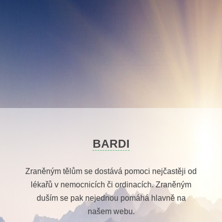
Skip
to
content
BARDI
Zraněným tělům se dostává pomoci nejčastěji od
lékařů v nemocnicích či ordinacích. Zraněným
duším se pak nejednou pomáhá hlavně na
našem webu.