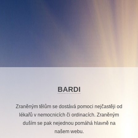
Skip
to
content
BARDI
Zraněným tělům se dostává pomoci nejčastěji od
lékařů v nemocnicích či ordinacích. Zraněným
duším se pak nejednou pomáhá hlavně na
našem webu.