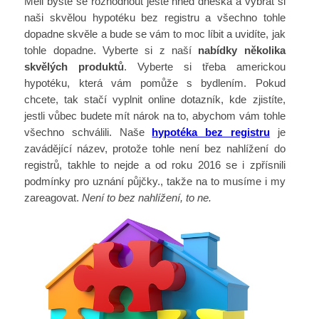
Měli byste se rozhodnout ještě hned dneska a vybrat si
naši skvělou hypotéku bez registru a všechno tohle
dopadne skvěle a bude se vám to moc líbit a uvidíte, jak
tohle dopadne. Vyberte si z naší
nabídky několika
skvělých produktů
. Vyberte si třeba americkou
hypotéku, která vám pomůže s bydlením. Pokud
chcete, tak stačí vyplnit online dotazník, kde zjistíte,
jestli vůbec budete mít nárok na to, abychom vám tohle
všechno schválili. Naše
hypotéka bez registru
je
zavádějící název, protože tohle není bez nahlížení do
registrů, takhle to nejde a od roku 2016 se i zpřísnili
podmínky pro uznání půjčky., takže na to musíme i my
zareagovat.
Není to bez nahlížení, to ne.